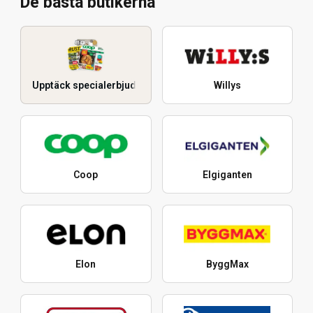
De bästa butikerna
Upptäck specialerbjudanden
Willys
Coop
Elgiganten
Elon
ByggMax