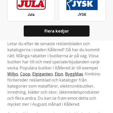
Jula
JYSK
Flera kedjor
Letar du efter de senaste reklambladen och
katalogerna i staden Kållered? Då har du kommit
rätt. Många rabatter i butikerna är på väg. Vissa
butiker har till och med specialerbjudanden varje
vecka. Populära butiker i Kållered är till exempel
Willys
,
Coop
,
Elgiganten
,
Elon
,
ByggMax
. Kimbino
förbereder reklamblad och kataloger från
kategorier som mataffärer, elektronikbutiker,
inredning, kläder och skor, läkemedelsprodukter
och flera andra. Du kan se fram emot detta och
mycket mer i Augusti månad i Kållered.