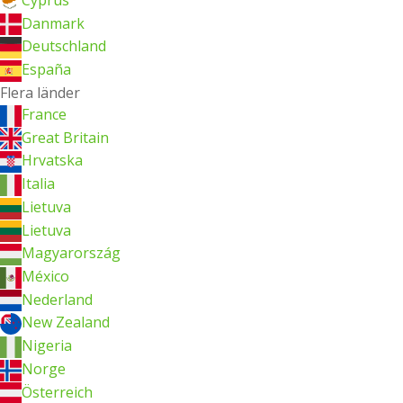
Cyprus
Danmark
Deutschland
España
Flera länder
France
Great Britain
Hrvatska
Italia
Lietuva
Lietuva
Magyarország
México
Nederland
New Zealand
Nigeria
Norge
Österreich