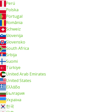
Perú
Polska
Portugal
România
Schweiz
Slovenija
Slovensko
South Africa
Srbija
Suomi
Türkiye
United Arab Emirates
United States
Ελλάδα
България
Україна
한국