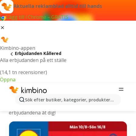
Aktuella reklamblad alltid till hands
Lägg till i Chrome – GRATIS
Kimbino-appen
Erbjudanden Kållered
Alla erbjudanden på ett ställe
(14,1 tn recensioner)
Öppna
Kållered - De senaste erbjudandena
Sök efter butiker, kategorier, produkter...
Vi väljer ut de senaste och mest populära
erbjudandena åt dig!