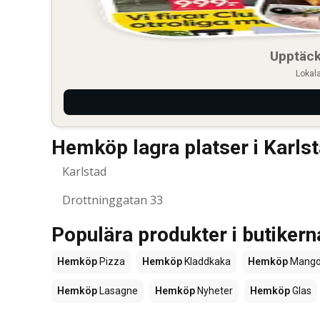
Upptäck
Lokala
Hemköp lagra platser i Karls
Karlstad
Drottninggatan 33
Populära produkter i butike
Hemköp
Pizza
Hemköp
Kladdkaka
Hemköp
Mang
Hemköp
Lasagne
Hemköp
Nyheter
Hemköp
Glas