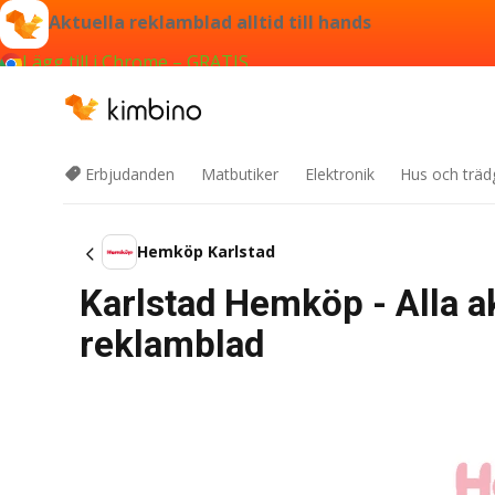
Aktuella reklamblad alltid till hands
Lägg till i Chrome – GRATIS
Erbjudanden
Matbutiker
Elektronik
Hus och träd
Hemköp Karlstad
Karlstad Hemköp - Alla a
reklamblad