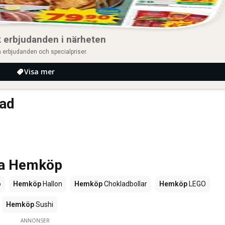
 erbjudanden i närheten
 erbjudanden och specialpriser.
Visa mer
tad
rna Hemköp
o
Hemköp
Hallon
Hemköp
Chokladbollar
Hemköp
LEGO
Hemköp
Sushi
ANNONSER