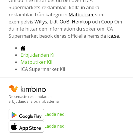
Om du inte hittar det du behöver i ICA
Supermarkets reklamblad, kolla in andra
reklamblad från kategorin
Matbutiker
som
exempelvis
Willys
,
Lidl
,
ÖoB
,
Hemköp
och
Coop
Om
du inte hittar den information du söker om ICA
Supermarket besök deras officiella hemsida
ica.se
.
Erbjudanden Kil
Matbutiker Kil
ICA Supermarket Kil
De senaste reklambladen,
erbjudandena och rabatterna
Ladda ned i
Ladda ned i