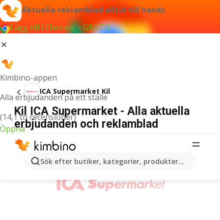
Aktuella reklamblad alltid till hands
Lägg till i Chrome – GRATIS
Kimbino-appen
ICA Supermarket Kil
Alla erbjudanden på ett ställe
Kil ICA Supermarket - Alla aktuella
(14,1 tn recensioner)
erbjudanden och reklamblad
Öppna
ANNONSER
Sök efter butiker, kategorier, produkter...