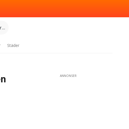
...
r
Städer
en
ANNONSER