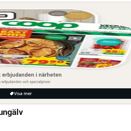
 erbjudanden i närheten
 erbjudanden och specialpriser.
Visa mer
Kungälv