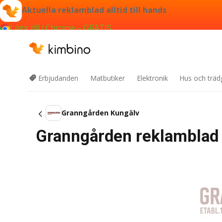
Aktuella reklamblad alltid till hands
Lägg till i Chrome – GRATIS
Erbjudanden
Matbutiker
Elektronik
Hus och träd
Granngården Kungälv
Granngården reklamblad 