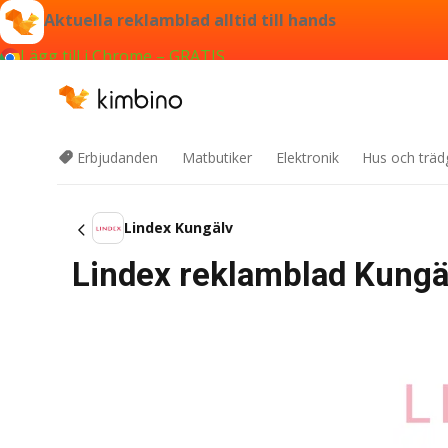
Aktuella reklamblad alltid till hands
Lägg till i Chrome – GRATIS
Erbjudanden
Matbutiker
Elektronik
Hus och träd
Lindex Kungälv
Lindex reklamblad Kungäl