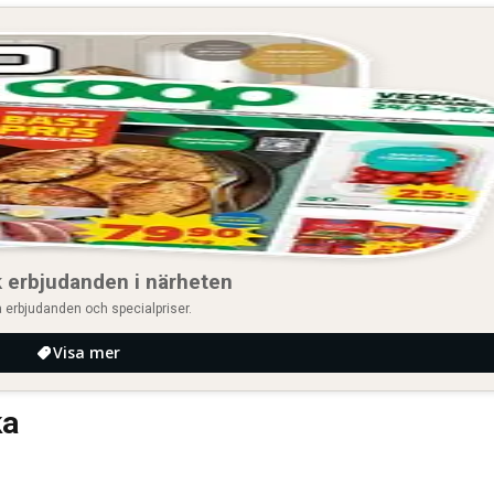
 erbjudanden i närheten
 erbjudanden och specialpriser.
Visa mer
ka