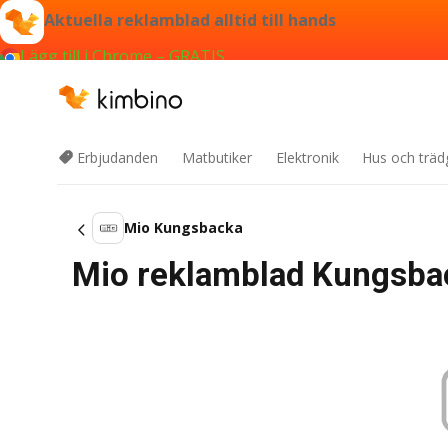
Aktuella reklamblad alltid till hands
Lägg till i Chrome – GRATIS
Erbjudanden
Matbutiker
Elektronik
Hus och träd
Mio Kungsbacka
Mio reklamblad Kungsbac