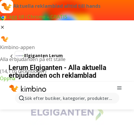
Aktuella reklamblad alltid till hands
Lägg till i Chrome – GRATIS
Kimbino-appen
Elgiganten Lerum
Alla erbjudanden på ett ställe
Lerum Elgiganten - Alla aktuella
(14,1 tn recensioner)
erbjudanden och reklamblad
Öppna
ANNONSER
Sök efter butiker, kategorier, produkter...