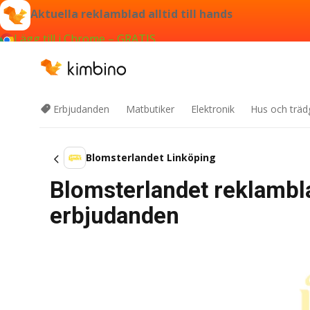
Aktuella reklamblad alltid till hands
Lägg till i Chrome – GRATIS
Erbjudanden
Matbutiker
Elektronik
Hus och träd
Blomsterlandet Linköping
Blomsterlandet reklambla
erbjudanden