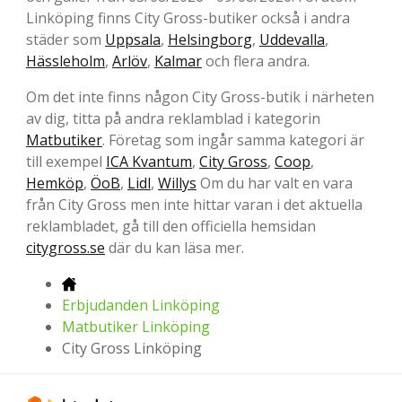
Linköping finns City Gross-butiker också i andra
städer som
Uppsala
,
Helsingborg
,
Uddevalla
,
Hässleholm
,
Arlöv
,
Kalmar
och flera andra.
Om det inte finns någon City Gross-butik i närheten
av dig, titta på andra reklamblad i kategorin
Matbutiker
. Företag som ingår samma kategori är
till exempel
ICA Kvantum
,
City Gross
,
Coop
,
Hemköp
,
ÖoB
,
Lidl
,
Willys
Om du har valt en vara
från City Gross men inte hittar varan i det aktuella
reklambladet, gå till den officiella hemsidan
citygross.se
där du kan läsa mer.
Erbjudanden Linköping
Matbutiker Linköping
City Gross Linköping