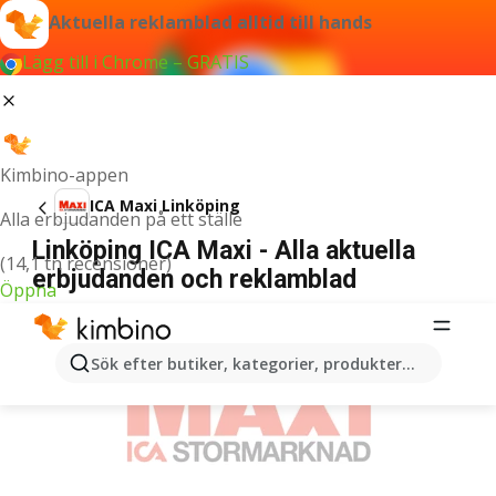
Aktuella reklamblad alltid till hands
Lägg till i Chrome – GRATIS
Kimbino-appen
ICA Maxi Linköping
Alla erbjudanden på ett ställe
Linköping ICA Maxi - Alla aktuella
(14,1 tn recensioner)
erbjudanden och reklamblad
Öppna
ANNONSER
Sök efter butiker, kategorier, produkter...