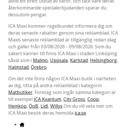
alltid ett brett utbud av varor, och tack vare deras
återkommande specialerbjudanden sparar du
dessutom pengar.
ICA Maxi kommer regelbundet informera dig om
deras senaste rabatter genom sina reklamblad. ICA
Maxis senaste reklamblad är tillgänglig redan idag
och gäller från 03/08/2026 - 09/08/2026. Som du
säkert känner till finns ICA Maxi i staden Linköping
såväl som i
Malmö
,
Uppsala
,
Karlstad
,
Helsingborg
,
Halmstad
,
Örebro
.
Om det inte finns någon ICA Maxi-butik i närheten
av dig, titta på andra reklamblad i kategorin
Matbutiker
. Företag som ingår samma kategori är
till exempel
ICA Kvantum
,
City Gross
,
Coop
,
Hemköp
,
ÖoB
,
Lidl
,
Willys
Om du vill veta mer om
ICA Maxi besök deras hemsida
ica.se
.