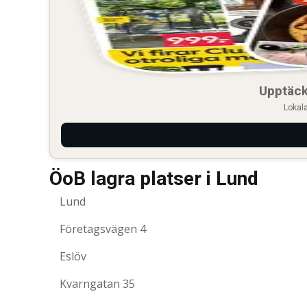
Upptäck
Lokala
ÖoB lagra platser i Lund
Lund
Företagsvägen 4
Eslöv
Kvarngatan 35