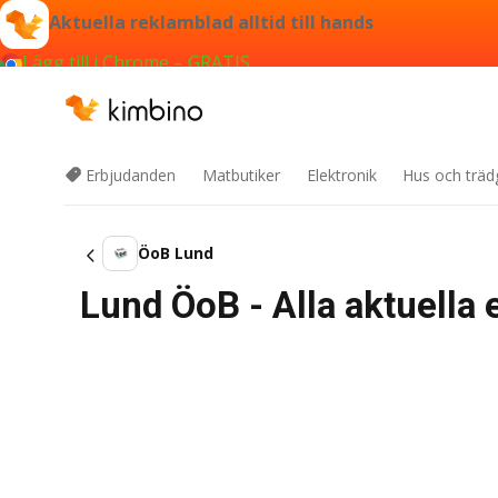
Aktuella reklamblad alltid till hands
Lägg till i Chrome – GRATIS
Erbjudanden
Matbutiker
Elektronik
Hus och träd
ÖoB Lund
Lund ÖoB - Alla aktuella