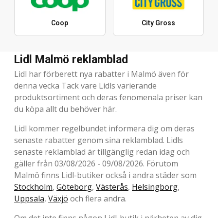
Coop
City Gross
Lidl Malmö reklamblad
Lidl har förberett nya rabatter i Malmö även för
denna vecka Tack vare Lidls varierande
produktsortiment och deras fenomenala priser kan
du köpa allt du behöver här.
Lidl kommer regelbundet informera dig om deras
senaste rabatter genom sina reklamblad. Lidls
senaste reklamblad är tillgänglig redan idag och
gäller från 03/08/2026 - 09/08/2026. Förutom
Malmö finns Lidl-butiker också i andra städer som
Stockholm
,
Göteborg
,
Västerås
,
Helsingborg
,
Uppsala
,
Växjö
och flera andra.