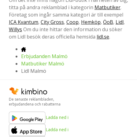
Om det inte finns någon Lidl-butik i närheten av dig,
titta på andra reklamblad i kategorin
Matbutiker
.
Företag som ingår samma kategori är till exempel
ICA Kvantum
,
City Gross
,
Coop
,
Hemköp
,
ÖoB
,
Lidl
,
Willys
Om du inte hittar den information du söker
om Lidl besök deras officiella hemsida
lidl.se
.
Erbjudanden Malmö
Matbutiker Malmö
Lidl Malmö
De senaste reklambladen,
erbjudandena och rabatterna
Ladda ned i
Ladda ned i