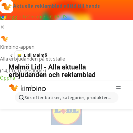
Aktuella reklamblad alltid till hands
Lägg till i Chrome – GRATIS
Kimbino-appen
Lidl Malmö
Alla erbjudanden på ett ställe
Malmö Lidl - Alla aktuella
(14,1 tn recensioner)
erbjudanden och reklamblad
Öppna
ANNONSER
Sök efter butiker, kategorier, produkter...