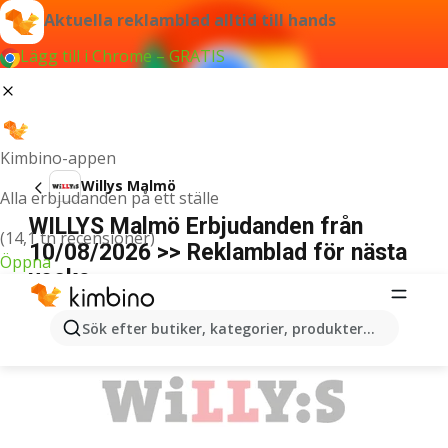
Aktuella reklamblad alltid till hands
Lägg till i Chrome – GRATIS
Kimbino-appen
Willys Malmö
Alla erbjudanden på ett ställe
WILLYS Malmö Erbjudanden från
(14,1 tn recensioner)
10/08/2026 >> Reklamblad för nästa
Öppna
vecka
ANNONSER
Sök efter butiker, kategorier, produkter...