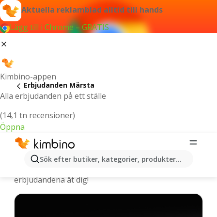
Aktuella reklamblad alltid till hands
Lägg till i Chrome – GRATIS
Kimbino-appen
Erbjudanden Märsta
Alla erbjudanden på ett ställe
(14,1 tn recensioner)
Öppna
Märsta - De senaste erbjudandena
Sök efter butiker, kategorier, produkter...
Vi väljer ut de senaste och mest populära
erbjudandena åt dig!