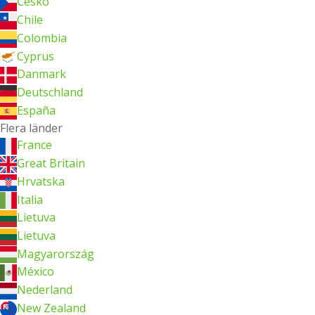
Česko
Chile
Colombia
Cyprus
Danmark
Deutschland
España
Flera länder
France
Great Britain
Hrvatska
Italia
Lietuva
Lietuva
Magyarország
México
Nederland
New Zealand