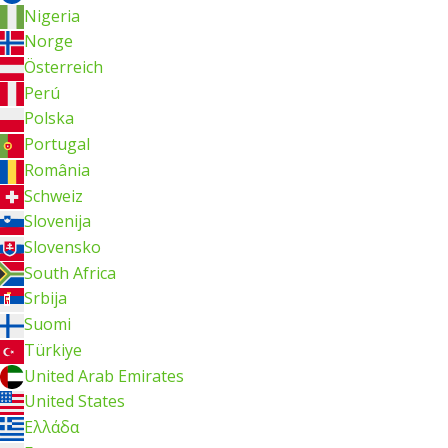
Nigeria
Norge
Österreich
Perú
Polska
Portugal
România
Schweiz
Slovenija
Slovensko
South Africa
Srbija
Suomi
Türkiye
United Arab Emirates
United States
Ελλάδα