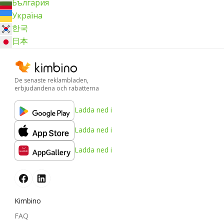
България
Україна
한국
日本
De senaste reklambladen,
erbjudandena och rabatterna
Ladda ned i
Ladda ned i
Ladda ned i
Kimbino
FAQ