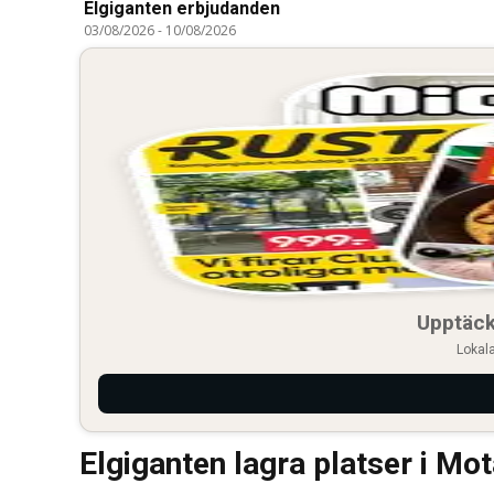
Elgiganten erbjudanden
03/08/2026
-
10/08/2026
Upptäck
Lokala
Elgiganten lagra platser i Mot