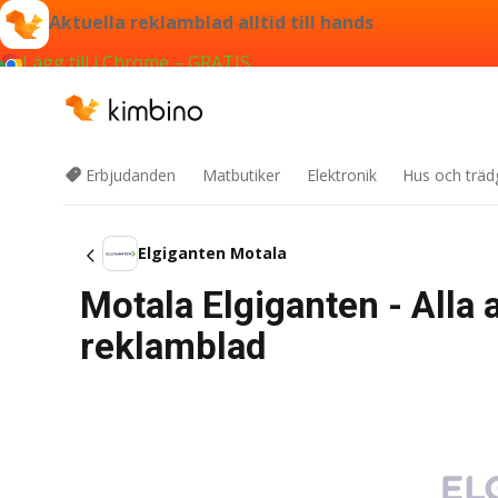
Aktuella reklamblad alltid till hands
Lägg till i Chrome – GRATIS
Erbjudanden
Matbutiker
Elektronik
Hus och träd
Elgiganten Motala
Motala Elgiganten - Alla
reklamblad