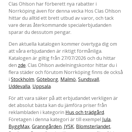
Clas Ohlson har förberett nya rabatter i
Norrköping även för denna vecka Hos Clas Ohlson
hittar du alltid ett brett utbud av varor, och tack
vare deras återkommande specialerbjudanden
sparar du dessutom pengar.
Den aktuella katalogen kommer övertyga dig om
att våra erbjudanden är riktigt förmånliga.
Katalogen är giltig från 27/07/2026 och du hittar
den
zde
. Clas Ohlson avdelningskontor hittar du i
flera städer och förutom Norrköping finns de också
i
Stockholm
,
Göteborg
,
Malmö
,
Sundsvall
,
Uddevalla
,
Uppsala
.
För att vara säker på att erbjudandet verkligen är
det absolut bästa kan du jämföra priser från
reklambladen i kategorin
Hus och trädgård
.
Företagen i denna kategori är till exempel
Jula
,
ByggMax
,
Granngården
,
JYSK
,
Blomsterlandet
,