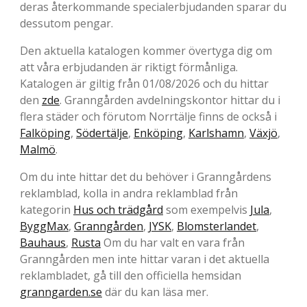
deras återkommande specialerbjudanden sparar du
dessutom pengar.
Den aktuella katalogen kommer övertyga dig om
att våra erbjudanden är riktigt förmånliga.
Katalogen är giltig från 01/08/2026 och du hittar
den
zde
. Granngården avdelningskontor hittar du i
flera städer och förutom Norrtälje finns de också i
Falköping
,
Södertälje
,
Enköping
,
Karlshamn
,
Växjö
,
Malmö
.
Om du inte hittar det du behöver i Granngårdens
reklamblad, kolla in andra reklamblad från
kategorin
Hus och trädgård
som exempelvis
Jula
,
ByggMax
,
Granngården
,
JYSK
,
Blomsterlandet
,
Bauhaus
,
Rusta
Om du har valt en vara från
Granngården men inte hittar varan i det aktuella
reklambladet, gå till den officiella hemsidan
granngarden.se
där du kan läsa mer.