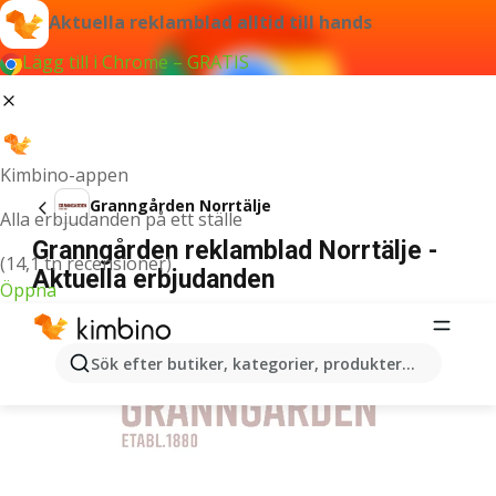
Aktuella reklamblad alltid till hands
Lägg till i Chrome – GRATIS
Kimbino-appen
Granngården Norrtälje
Alla erbjudanden på ett ställe
Granngården reklamblad Norrtälje -
(14,1 tn recensioner)
Aktuella erbjudanden
Öppna
ANNONSER
Sök efter butiker, kategorier, produkter...