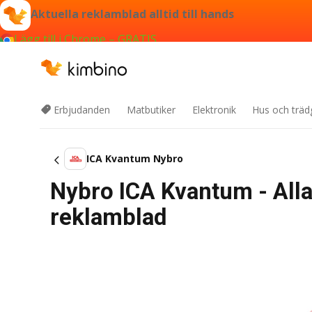
Aktuella reklamblad alltid till hands
Lägg till i Chrome – GRATIS
Erbjudanden
Matbutiker
Elektronik
Hus och träd
ICA Kvantum Nybro
Nybro ICA Kvantum - Alla
reklamblad