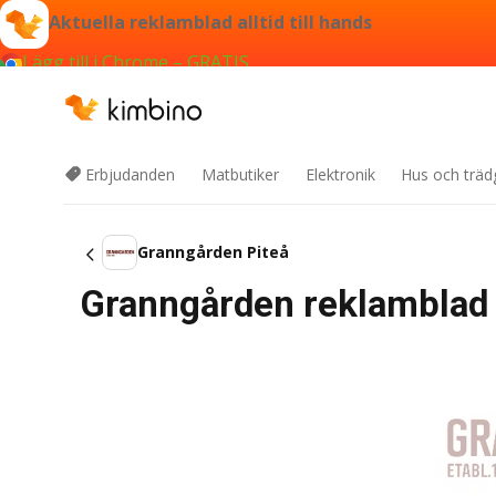
Aktuella reklamblad alltid till hands
Lägg till i Chrome – GRATIS
Erbjudanden
Matbutiker
Elektronik
Hus och träd
Granngården Piteå
Granngården reklamblad 