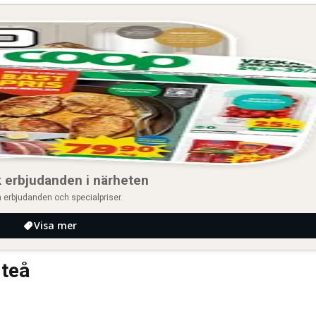
 erbjudanden i närheten
 erbjudanden och specialpriser.
Visa mer
iteå