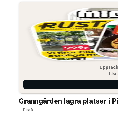
Upptäck
Lokala
Granngården lagra platser i P
Piteå