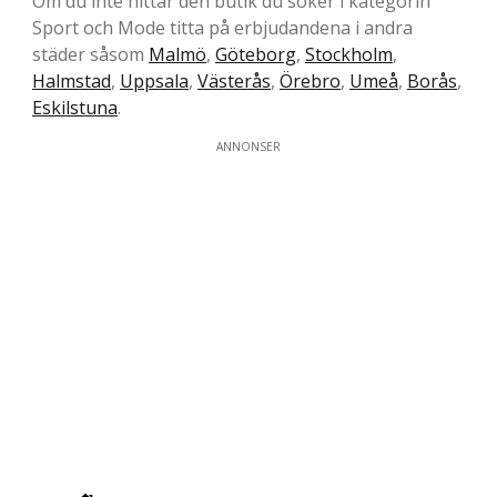
Om du inte hittar den butik du söker i kategorin
Sport och Mode titta på erbjudandena i andra
städer såsom
Malmö
,
Göteborg
,
Stockholm
,
Halmstad
,
Uppsala
,
Västerås
,
Örebro
,
Umeå
,
Borås
,
Eskilstuna
.
ANNONSER