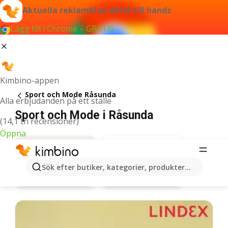
Aktuella reklamblad alltid till hands
Lägg till i Chrome – GRATIS
Kimbino-appen
Sport och Mode Råsunda
Alla erbjudanden på ett ställe
Sport och Mode i Råsunda
(14,1 tn recensioner)
Öppna
Sök efter butiker, kategorier, produkter...
Lindex
Erbjudanden