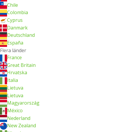
Chile
Colombia
Cyprus
Danmark
Deutschland
España
Flera länder
France
Great Britain
Hrvatska
Italia
Lietuva
Lietuva
Magyarország
México
Nederland
New Zealand