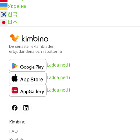
Україна
한국
日本
De senaste reklambladen,
erbjudandena och rabatterna
Ladda ned i
Ladda ned i
Ladda ned i
Kimbino
FAQ
Kontakt