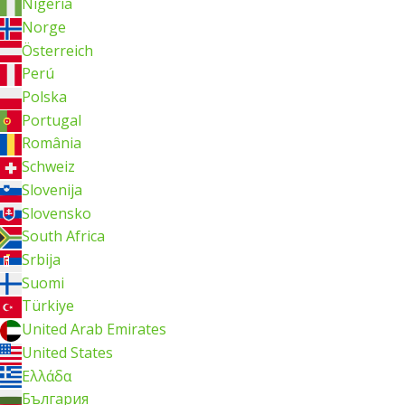
Nigeria
Norge
Österreich
Perú
Polska
Portugal
România
Schweiz
Slovenija
Slovensko
South Africa
Srbija
Suomi
Türkiye
United Arab Emirates
United States
Ελλάδα
България