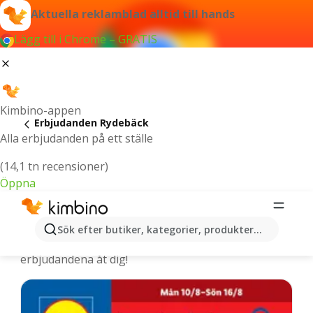
Aktuella reklamblad alltid till hands
Lägg till i Chrome – GRATIS
Kimbino-appen
Erbjudanden Rydebäck
Alla erbjudanden på ett ställe
(14,1 tn recensioner)
Öppna
Rydebäck - De senaste erbjudandena
Sök efter butiker, kategorier, produkter...
Vi väljer ut de senaste och mest populära
erbjudandena åt dig!