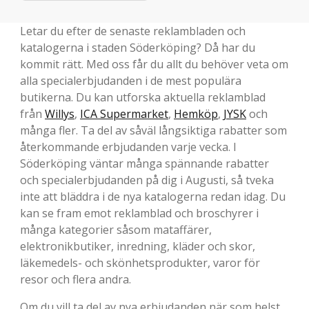
Letar du efter de senaste reklambladen och
katalogerna i staden Söderköping? Då har du
kommit rätt. Med oss får du allt du behöver veta om
alla specialerbjudanden i de mest populära
butikerna. Du kan utforska aktuella reklamblad
från
Willys
,
ICA Supermarket
,
Hemköp
,
JYSK
och
många fler. Ta del av såväl långsiktiga rabatter som
återkommande erbjudanden varje vecka. I
Söderköping väntar många spännande rabatter
och specialerbjudanden på dig i Augusti, så tveka
inte att bläddra i de nya katalogerna redan idag. Du
kan se fram emot reklamblad och broschyrer i
många kategorier såsom mataffärer,
elektronikbutiker, inredning, kläder och skor,
läkemedels- och skönhetsprodukter, varor för
resor och flera andra.
Om du vill ta del av nya erbjudanden när som helst