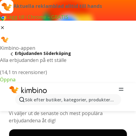
Aktuella reklamblad alltid till hands
Lägg till i Chrome – GRATIS
Kimbino-appen
Erbjudanden Söderköping
Alla erbjudanden på ett ställe
(14,1 tn recensioner)
Öppna
Söderköping - De senaste
Sök efter butiker, kategorier, produkter...
erbjudandena
Vi väljer ut de senaste och mest populära
erbjudandena åt dig!