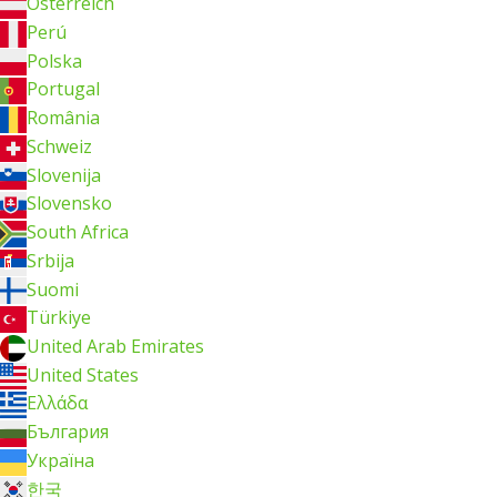
Österreich
Perú
Polska
Portugal
România
Schweiz
Slovenija
Slovensko
South Africa
Srbija
Suomi
Türkiye
United Arab Emirates
United States
Ελλάδα
България
Україна
한국