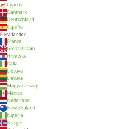
Cyprus
Danmark
Deutschland
España
Flera länder
France
Great Britain
Hrvatska
Italia
Lietuva
Lietuva
Magyarország
México
Nederland
New Zealand
Nigeria
Norge