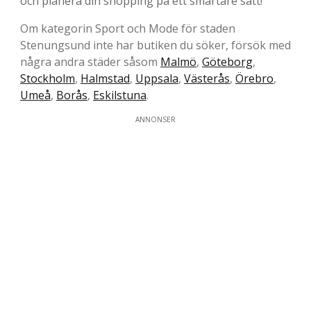
och planera din shopping på ett smartare sätt!
Om kategorin Sport och Mode för staden
Stenungsund inte har butiken du söker, försök med
några andra städer såsom
Malmö
,
Göteborg
,
Stockholm
,
Halmstad
,
Uppsala
,
Västerås
,
Örebro
,
Umeå
,
Borås
,
Eskilstuna
.
ANNONSER