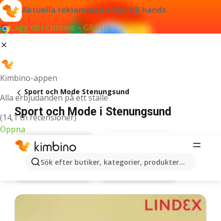
Aktuella reklamblad alltid till hands
Lägg till i Chrome – GRATIS
Kimbino-appen
Sport och Mode Stenungsund
Alla erbjudanden på ett ställe
Sport och Mode i Stenungsund
(14,1 tn recensioner)
Öppna
Sök efter butiker, kategorier, produkter...
Lindex
Erbjudanden