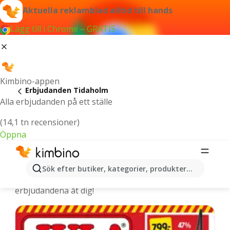
Aktuella reklamblad alltid till hands
Lägg till i Chrome – GRATIS
Kimbino-appen
Erbjudanden Tidaholm
Alla erbjudanden på ett ställe
(14,1 tn recensioner)
Öppna
Tidaholm - De senaste erbjudandena
Sök efter butiker, kategorier, produkter...
Vi väljer ut de senaste och mest populära
erbjudandena åt dig!