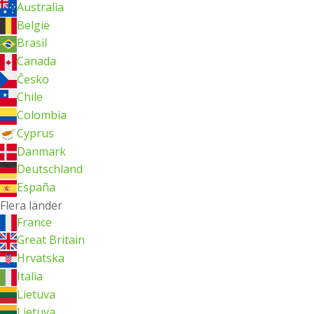
Australia
België
Brasil
Canada
Česko
Chile
Colombia
Cyprus
Danmark
Deutschland
España
Flera länder
France
Great Britain
Hrvatska
Italia
Lietuva
Lietuva