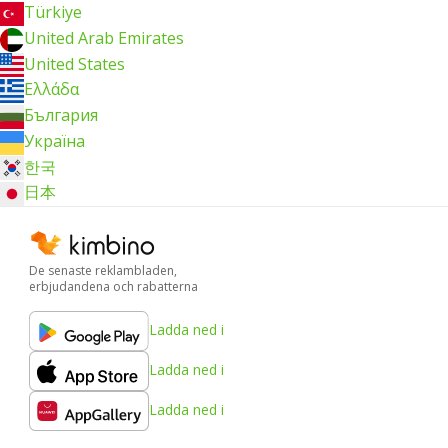
Türkiye
United Arab Emirates
United States
Ελλάδα
България
Україна
한국
日本
De senaste reklambladen,
erbjudandena och rabatterna
Ladda ned i
Ladda ned i
Ladda ned i