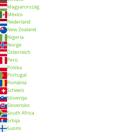
Magyarország
México
Nederland
New Zealand
Nigeria
Norge
Österreich
Perú
Polska
Portugal
România
Schweiz
Slovenija
Slovensko
South Africa
Srbija
Suomi