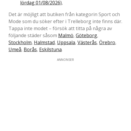
lördag 01/08/2026)
,
Det är möjligt att butiken från kategorin Sport och
Mode som du söker efter i Trelleborg inte finns där.
Tappa inte modet – försök att titta på några av
följande städer såsom
Malmö
,
Göteborg
,
Stockholm
,
Halmstad
,
Uppsala
,
Västerås
,
Örebro
,
Umeå
,
Borås
,
Eskilstuna
.
ANNONSER