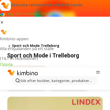
Aktuella reklamblad alltid till hands
Lägg till i Chrome – GRATIS
Kimbino-appen
Sport och Mode Trelleborg
Alla erbjudanden på ett ställe
Sport och Mode i Trelleborg
(14,1 tn recensioner)
Öppna
Sök efter butiker, kategorier, produkter...
Lindex
Erbjudanden