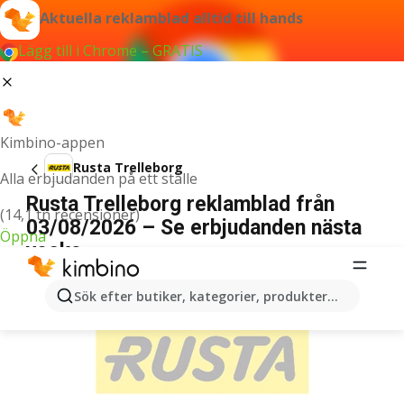
Aktuella reklamblad alltid till hands
Lägg till i Chrome – GRATIS
Kimbino-appen
Rusta Trelleborg
Alla erbjudanden på ett ställe
Rusta Trelleborg reklamblad från
(14,1 tn recensioner)
03/08/2026 – Se erbjudanden nästa
Öppna
vecka
ANNONSER
Sök efter butiker, kategorier, produkter...