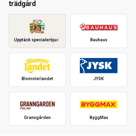
trädgård
Upptäck specialerbjudanden
Bauhaus
Blomsterlandet
JYSK
Granngården
ByggMax