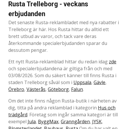
Rusta Trelleborg - veckans
erbjudanden
Det senaste Rusta-reklambladet med nya rabatter i
Trelleborg är här. Hos Rusta hittar du alltid ett
brett utbud av varor, och tack vare deras
återkommande specialerbjudanden sparar du
dessutom pengar.
Ett nytt Rusta-reklamblad hittar du redan idag
zde
och specialerbjudandena är giltiga från och med
03/08/2026. Som du säkert känner till finns Rusta i
staden Trelleborg såväl som i
Uppsala
,
Gävle
,
Örebro
,
Västerås
,
Göteborg
,
Falun
.
Om det inte finns någon Rusta-butik i närheten av
dig, titta på andra reklamblad i kategorin
Hus och
trädgård
. Företag som ingår samma kategori är till
exempel
Jula
,
ByggMax
,
Granngården
,
JYSK
,
Blomsterlandet
,
Bauhaus
,
Rusta
Om du har valt en