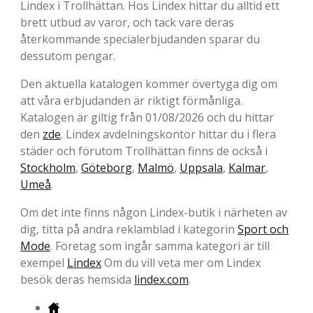
Lindex i Trollhättan. Hos Lindex hittar du alltid ett
brett utbud av varor, och tack vare deras
återkommande specialerbjudanden sparar du
dessutom pengar.
Den aktuella katalogen kommer övertyga dig om
att våra erbjudanden är riktigt förmånliga.
Katalogen är giltig från 01/08/2026 och du hittar
den
zde
. Lindex avdelningskontor hittar du i flera
städer och förutom Trollhättan finns de också i
Stockholm
,
Göteborg
,
Malmö
,
Uppsala
,
Kalmar
,
Umeå
.
Om det inte finns någon Lindex-butik i närheten av
dig, titta på andra reklamblad i kategorin
Sport och
Mode
. Företag som ingår samma kategori är till
exempel
Lindex
Om du vill veta mer om Lindex
besök deras hemsida
lindex.com
.