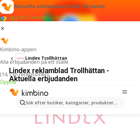
Aktuella reklamblad alltid till hands
Lägg till i Chrome – GRATIS
Kimbino-appen
Lindex Trollhättan
Alla erbjudanden på ett ställe
Lindex reklamblad Trollhättan -
(14,1 tn recensioner)
Aktuella erbjudanden
Öppna
ANNONSER
Sök efter butiker, kategorier, produkter...