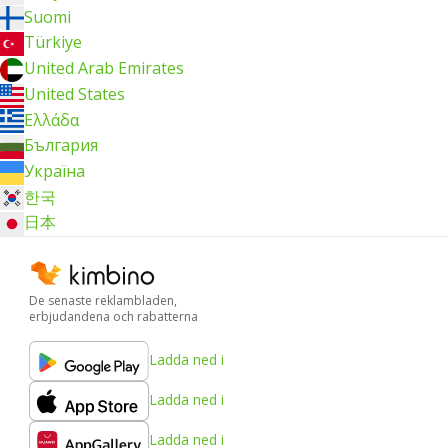
Suomi
Türkiye
United Arab Emirates
United States
Ελλάδα
България
Україна
한국
日本
De senaste reklambladen,
erbjudandena och rabatterna
Ladda ned i
Ladda ned i
Ladda ned i