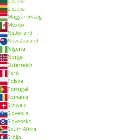
Lietuva
Lietuva
Magyarország
México
Nederland
New Zealand
Nigeria
Norge
Österreich
Perú
Polska
Portugal
România
Schweiz
Slovenija
Slovensko
South Africa
Srbija