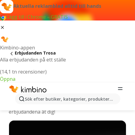
Aktuella reklamblad alltid till hands
Lägg till i Chrome – GRATIS
Kimbino-appen
Erbjudanden Trosa
Alla erbjudanden på ett ställe
(14,1 tn recensioner)
Öppna
Trosa - De senaste erbjudandena
Sök efter butiker, kategorier, produkter...
Vi väljer ut de senaste och mest populära
erbjudandena åt dig!