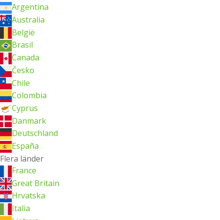
Argentina
Australia
België
Brasil
Canada
Česko
Chile
Colombia
Cyprus
Danmark
Deutschland
España
Flera länder
France
Great Britain
Hrvatska
Italia