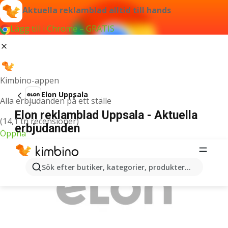
Aktuella reklamblad alltid till hands
Lägg till i Chrome – GRATIS
Kimbino-appen
Elon Uppsala
Alla erbjudanden på ett ställe
Elon reklamblad Uppsala - Aktuella
(14,1 tn recensioner)
erbjudanden
Öppna
ANNONSER
Sök efter butiker, kategorier, produkter...