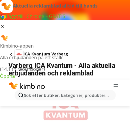
Aktuella reklamblad alltid till hands
Lägg till i Chrome – GRATIS
Kimbino-appen
ICA Kvantum Varberg
Alla erbjudanden på ett ställe
Varberg ICA Kvantum - Alla aktuella
(14,1 tn recensioner)
erbjudanden och reklamblad
Öppna
ANNONSER
Sök efter butiker, kategorier, produkter...