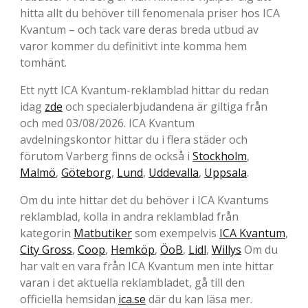
hitta allt du behöver till fenomenala priser hos ICA
Kvantum – och tack vare deras breda utbud av
varor kommer du definitivt inte komma hem
tomhänt.
Ett nytt ICA Kvantum-reklamblad hittar du redan
idag
zde
och specialerbjudandena är giltiga från
och med 03/08/2026. ICA Kvantum
avdelningskontor hittar du i flera städer och
förutom Varberg finns de också i
Stockholm
,
Malmö
,
Göteborg
,
Lund
,
Uddevalla
,
Uppsala
.
Om du inte hittar det du behöver i ICA Kvantums
reklamblad, kolla in andra reklamblad från
kategorin
Matbutiker
som exempelvis
ICA Kvantum
,
City Gross
,
Coop
,
Hemköp
,
ÖoB
,
Lidl
,
Willys
Om du
har valt en vara från ICA Kvantum men inte hittar
varan i det aktuella reklambladet, gå till den
officiella hemsidan
ica.se
där du kan läsa mer.