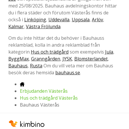
med 25/08/2025. Bauhaus avdelningskontor hittar
du i flera städer och förutom Västerås finns de
också i
Linköping
,
Uddevalla
,
Uppsala
,
Arlöv
,
Kalmar
,
Västra Frölunda
.
Om du inte hittar det du behöver i Bauhauss
reklamblad, kolla in andra reklamblad från
kategorin
Hus och trädgård
som exempelvis
Jula
,
ByggMax
,
Granngården
,
JYSK
,
Blomsterlandet
,
Bauhaus
,
Rusta
Om du vill veta mer om Bauhaus
besök deras hemsida
bauhaus.se
.
Erbjudanden Västerås
Hus och trädgård Västerås
Bauhaus Västerås