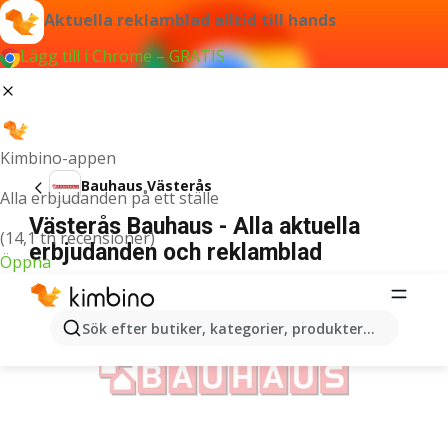
Aktuella reklamblad alltid till hands
Lägg till i Chrome – GRATIS
Kimbino-appen
Bauhaus Västerås
Alla erbjudanden på ett ställe
Västerås Bauhaus - Alla aktuella
(14,1 tn recensioner)
erbjudanden och reklamblad
Öppna
ANNONSER
Sök efter butiker, kategorier, produkter...