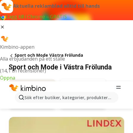
Aktuella reklamblad alltid till hands
Lägg till i Chrome – GRATIS
Kimbino-appen
Sport och Mode Västra Frölunda
Alla erbjudanden på ett ställe
Sport och Mode i Västra Frölunda
(14,1 tn recensioner)
Öppna
Sök efter butiker, kategorier, produkter...
Lindex
Erbjudanden