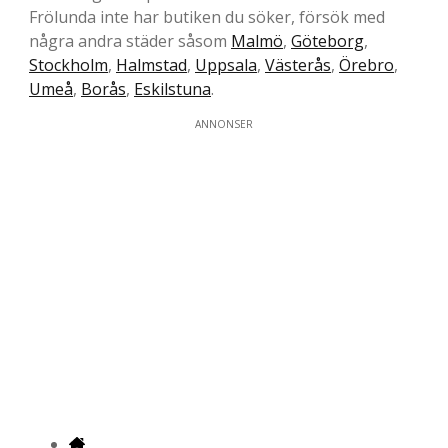
Frölunda inte har butiken du söker, försök med
några andra städer såsom
Malmö
,
Göteborg
,
Stockholm
,
Halmstad
,
Uppsala
,
Västerås
,
Örebro
,
Umeå
,
Borås
,
Eskilstuna
.
ANNONSER