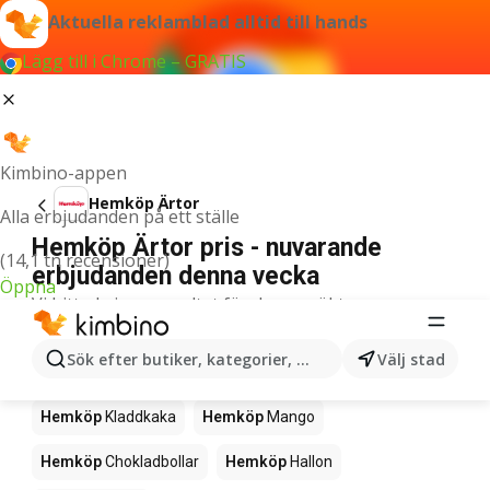
Aktuella reklamblad alltid till hands
Lägg till i Chrome – GRATIS
Kimbino-appen
Hemköp Ärtor
Alla erbjudanden på ett ställe
Hemköp Ärtor pris - nuvarande
(14,1 tn recensioner)
erbjudanden denna vecka
Öppna
Vi hittade inga resultat för denna sökterm.
Övriga produkter i affärerna Hemköp
Sök efter butiker, kategorier, produkter...
Välj stad
Hemköp
Nyheter
Hemköp
Pizza
Hemköp
Sushi
Hemköp
Kladdkaka
Hemköp
Mango
Hemköp
Chokladbollar
Hemköp
Hallon