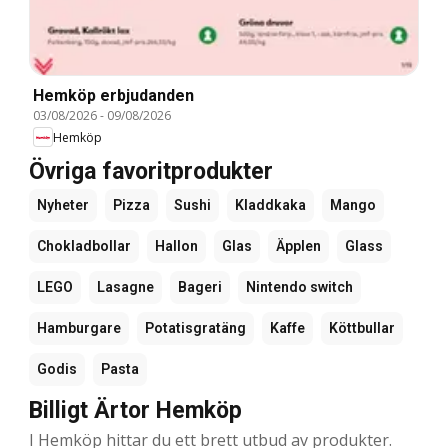
Hemköp erbjudanden
03/08/2026
-
09/08/2026
Hemköp
Övriga favoritprodukter
Nyheter
Pizza
Sushi
Kladdkaka
Mango
Chokladbollar
Hallon
Glas
Äpplen
Glass
LEGO
Lasagne
Bageri
Nintendo switch
Hamburgare
Potatisgratäng
Kaffe
Köttbullar
Godis
Pasta
Billigt Ärtor Hemköp
I Hemköp hittar du ett brett utbud av produkter.