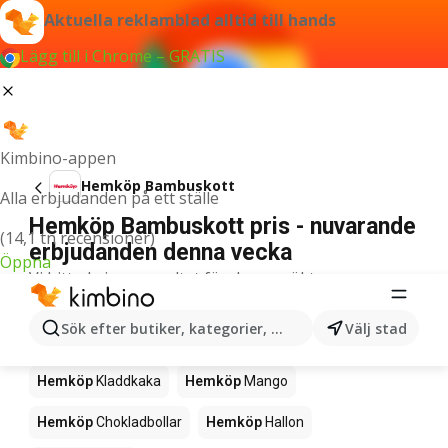
Aktuella reklamblad alltid till hands
Lägg till i Chrome – GRATIS
Kimbino-appen
Hemköp Bambuskott
Alla erbjudanden på ett ställe
Hemköp Bambuskott pris - nuvarande
(14,1 tn recensioner)
erbjudanden denna vecka
Öppna
Vi hittade inga resultat för denna sökterm.
Övriga produkter i affärerna Hemköp
Sök efter butiker, kategorier, produkter...
Välj stad
Hemköp
Nyheter
Hemköp
Pizza
Hemköp
Sushi
Hemköp
Kladdkaka
Hemköp
Mango
Hemköp
Chokladbollar
Hemköp
Hallon