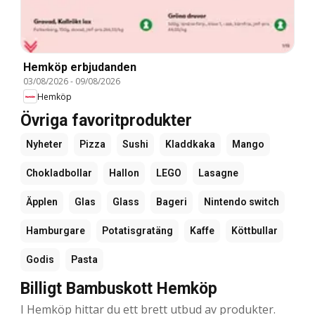
Hemköp erbjudanden
03/08/2026
-
09/08/2026
Hemköp
Övriga favoritprodukter
Nyheter
Pizza
Sushi
Kladdkaka
Mango
Chokladbollar
Hallon
LEGO
Lasagne
Äpplen
Glas
Glass
Bageri
Nintendo switch
Hamburgare
Potatisgratäng
Kaffe
Köttbullar
Godis
Pasta
Billigt Bambuskott Hemköp
I Hemköp hittar du ett brett utbud av produkter.