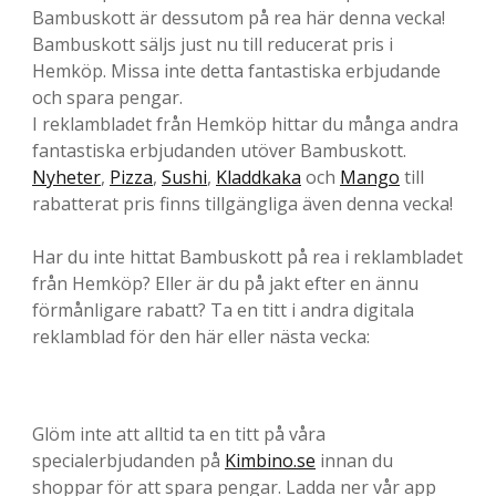
Bambuskott är dessutom på rea här denna vecka!
Bambuskott säljs just nu till reducerat pris i
Hemköp. Missa inte detta fantastiska erbjudande
och spara pengar.
I reklambladet från Hemköp hittar du många andra
fantastiska erbjudanden utöver Bambuskott.
Nyheter
,
Pizza
,
Sushi
,
Kladdkaka
och
Mango
till
rabatterat pris finns tillgängliga även denna vecka!
Har du inte hittat Bambuskott på rea i reklambladet
från Hemköp? Eller är du på jakt efter en ännu
förmånligare rabatt? Ta en titt i andra digitala
reklamblad för den här eller nästa vecka:
Glöm inte att alltid ta en titt på våra
specialerbjudanden på
Kimbino.se
innan du
shoppar för att spara pengar. Ladda ner vår app