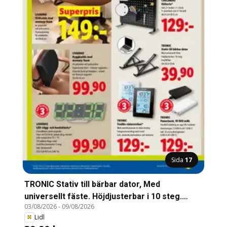
Sida
17
TRONIC Stativ till bärbar dator, Med
universellt fäste. Höjdjusterbar i 10 steg.
03/08/2026
-
09/08/2026
Hopfällbar. 28x20,5x21cm
Lidl