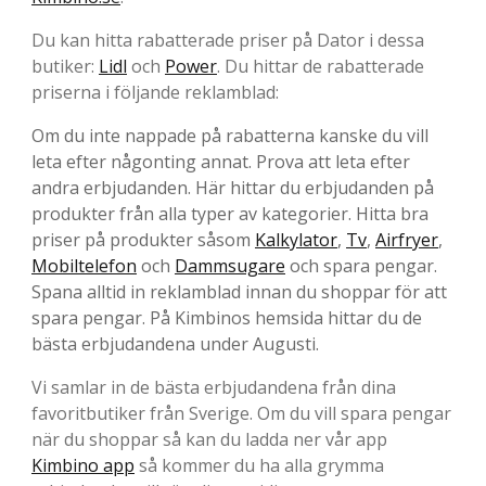
Du kan hitta rabatterade priser på Dator i dessa
butiker:
Lidl
och
Power
. Du hittar de rabatterade
priserna i följande reklamblad:
Om du inte nappade på rabatterna kanske du vill
leta efter någonting annat. Prova att leta efter
andra erbjudanden. Här hittar du erbjudanden på
produkter från alla typer av kategorier. Hitta bra
priser på produkter såsom
Kalkylator
,
Tv
,
Airfryer
,
Mobiltelefon
och
Dammsugare
och spara pengar.
Spana alltid in reklamblad innan du shoppar för att
spara pengar. På Kimbinos hemsida hittar du de
bästa erbjudandena under Augusti.
Vi samlar in de bästa erbjudandena från dina
favoritbutiker från Sverige. Om du vill spara pengar
när du shoppar så kan du ladda ner vår app
Kimbino app
så kommer du ha alla grymma