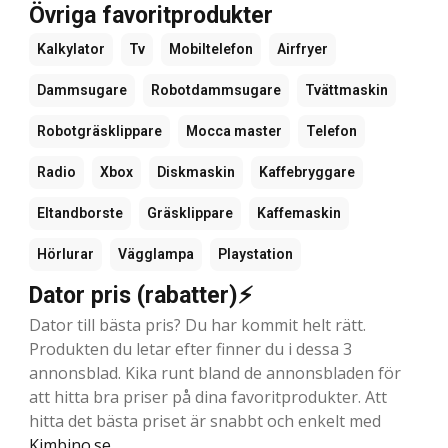
Övriga favoritprodukter
Kalkylator
Tv
Mobiltelefon
Airfryer
Dammsugare
Robotdammsugare
Tvättmaskin
Robotgräsklippare
Mocca master
Telefon
Radio
Xbox
Diskmaskin
Kaffebryggare
Eltandborste
Gräsklippare
Kaffemaskin
Hörlurar
Vägglampa
Playstation
Dator pris (rabatter)⚡
Dator till bästa pris? Du har kommit helt rätt.
Produkten du letar efter finner du i dessa 3
annonsblad. Kika runt bland de annonsbladen för
att hitta bra priser på dina favoritprodukter. Att
hitta det bästa priset är snabbt och enkelt med
Kimbino.se
.