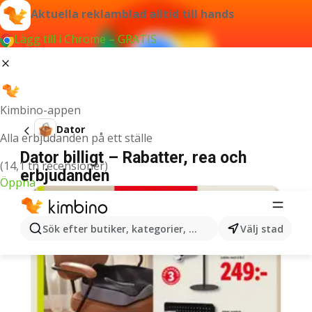
Aktuella reklamblad alltid till hands
Lägg till i Chrome – GRATIS
Kimbino-appen
Dator
Alla erbjudanden på ett ställe
Dator billigt – Rabatter, rea och
(14,1 tn recensioner)
erbjudanden
Öppna
Sök efter butiker, kategorier, produkter...
Välj stad