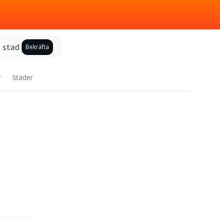
j stad
Bekräfta
r
Städer