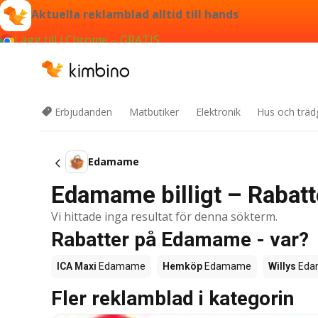
Aktuella reklamblad alltid till hands
Lägg till i Chrome – GRATIS
Erbjudanden
Matbutiker
Elektronik
Hus och träd
Edamame
Edamame billigt – Rabatt
Vi hittade inga resultat för denna sökterm.
Rabatter på Edamame - var?
ICA Maxi
Edamame
Hemköp
Edamame
Willys
Eda
Fler reklamblad i kategorin