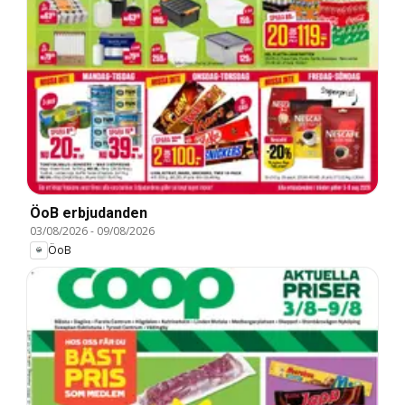
ÖoB erbjudanden
03/08/2026
-
09/08/2026
ÖoB