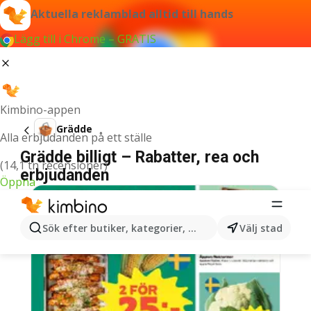
Aktuella reklamblad alltid till hands
Lägg till i Chrome – GRATIS
Kimbino-appen
Grädde
Alla erbjudanden på ett ställe
Grädde billigt – Rabatter, rea och
(14,1 tn recensioner)
erbjudanden
Öppna
Sök efter butiker, kategorier, produkter...
Välj stad