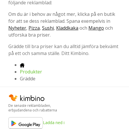
följande reklamblad:
Om du är i behov av något mer, klicka på en butik
för att se dess reklamblad. Spana exempelvis in
Nyheter
,
Pizza
,
Sushi
,
Kladdkaka
och
Mango
och
utforska bra priser.
Grädde till bra priser kan du alltid jämföra bekvämt
på ett och samma ställe. Ditt Kimbino.
Produkter
Grädde
De senaste reklambladen,
erbjudandena och rabatterna
Ladda ned i