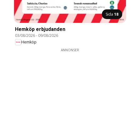
Sida
18
Hemköp erbjudanden
03/08/2026
-
09/08/2026
Hemköp
ANNONSER