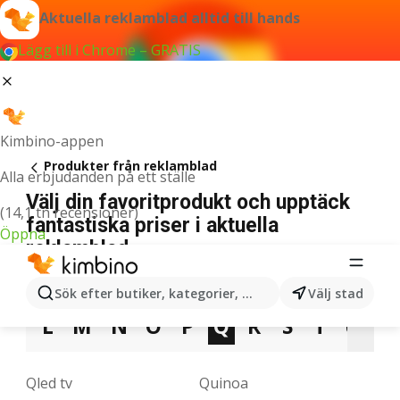
Aktuella reklamblad alltid till hands
Lägg till i Chrome – GRATIS
Kimbino-appen
Produkter från reklamblad
Alla erbjudanden på ett ställe
Välj din favoritprodukt och upptäck
(14,1 tn recensioner)
fantastiska priser i aktuella
Öppna
reklamblad
3
5
7
9
A
B
C
D
E
F
G
Sök efter butiker, kategorier, produkter...
Välj stad
L
M
N
O
P
Q
R
S
T
U
V
Qled tv
Quinoa