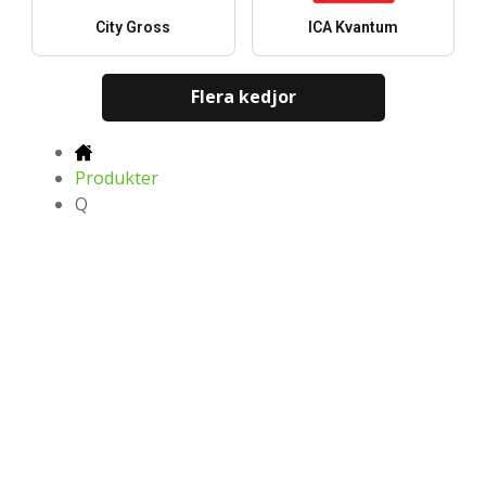
City Gross
ICA Kvantum
Flera kedjor
Produkter
Q
De senaste reklambladen,
erbjudandena och rabatterna
Ladda ned i
Ladda ned i
Ladda ned i