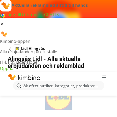
Aktuella reklamblad alltid till hands
Lägg till i Chrome – GRATIS
Kimbino-appen
Lidl Alingsås
Alla erbjudanden på ett ställe
Alingsås Lidl - Alla aktuella
(14,1 tn recensioner)
erbjudanden och reklamblad
Öppna
ANNONSER
Sök efter butiker, kategorier, produkter...