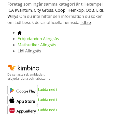
Företag som ingår samma kategori är till exempel
ICA Kvantum
,
City Gross
,
Coop
,
Hemköp
,
ÖoB
,
Lidl
,
Willys
Om du inte hittar den information du söker
om Lidl besök deras officiella hemsida
lidl.se
.
Erbjudanden Alingsås
Matbutiker Alingsås
Lidl Alingsås
De senaste reklambladen,
erbjudandena och rabatterna
Ladda ned i
Ladda ned i
Ladda ned i