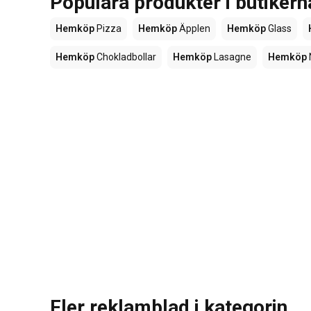
Populära produkter i butike
Hemköp
Pizza
Hemköp
Äpplen
Hemköp
Glass
Hemköp
Chokladbollar
Hemköp
Lasagne
Hemköp
Fler reklamblad i kategorin