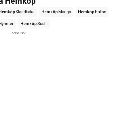
rna Hemköp
Hemköp
Kladdkaka
Hemköp
Mango
Hemköp
Hallon
Nyheter
Hemköp
Sushi
ANNONSER