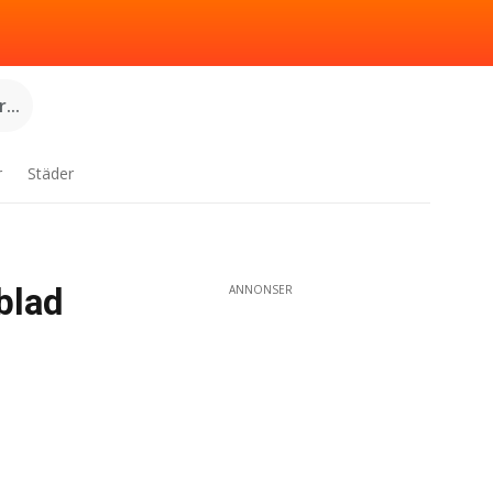
...
r
Städer
blad
ANNONSER