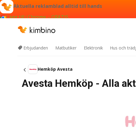
Aktuella reklamblad alltid till hands
Lägg till i Chrome – GRATIS
Erbjudanden
Matbutiker
Elektronik
Hus och träd
Hemköp Avesta
Avesta Hemköp - Alla ak