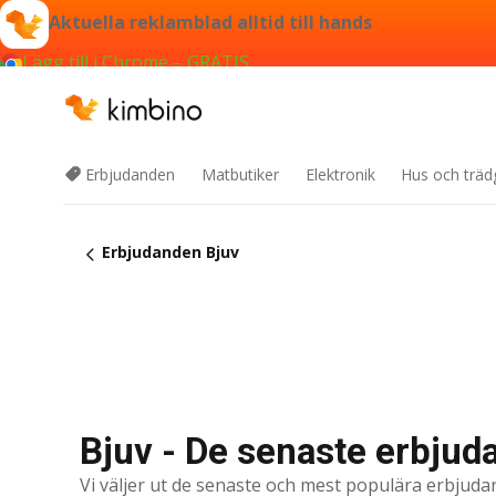
Aktuella reklamblad alltid till hands
Lägg till i Chrome – GRATIS
Erbjudanden
Matbutiker
Elektronik
Hus och träd
Erbjudanden Bjuv
Bjuv - De senaste erbju
Vi väljer ut de senaste och mest populära erbjuda