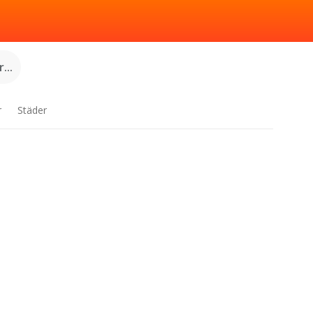
...
r
Städer