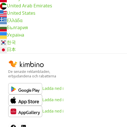
United Arab Emirates
United States
Ελλάδα
България
Україна
한국
日本
De senaste reklambladen,
erbjudandena och rabatterna
Ladda ned i
Ladda ned i
Ladda ned i