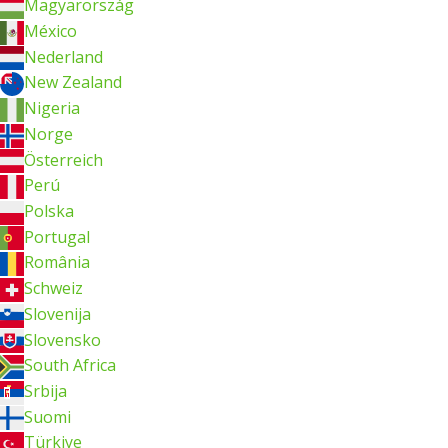
Magyarország
México
Nederland
New Zealand
Nigeria
Norge
Österreich
Perú
Polska
Portugal
România
Schweiz
Slovenija
Slovensko
South Africa
Srbija
Suomi
Türkiye