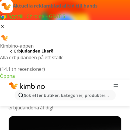
Aktuella reklamblad alltid till hands
Lägg till i Chrome – GRATIS
Kimbino-appen
Erbjudanden Ekerö
Alla erbjudanden på ett ställe
(14,1 tn recensioner)
Öppna
Ekerö - De senaste erbjudandena
Sök efter butiker, kategorier, produkter...
Vi väljer ut de senaste och mest populära
erbjudandena åt dig!