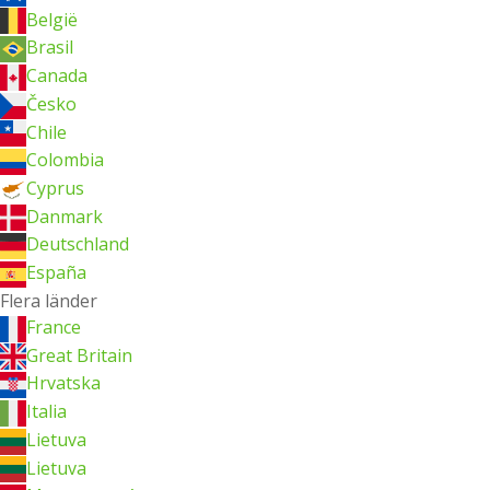
België
Brasil
Canada
Česko
Chile
Colombia
Cyprus
Danmark
Deutschland
España
Flera länder
France
Great Britain
Hrvatska
Italia
Lietuva
Lietuva