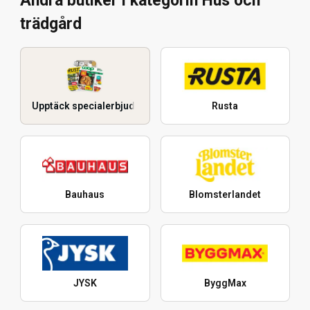
Andra butiker i kategorin Hus och
trädgård
Upptäck specialerbjudanden
Rusta
Bauhaus
Blomsterlandet
JYSK
ByggMax