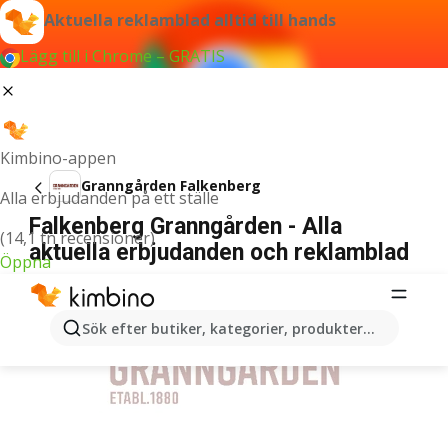
Aktuella reklamblad alltid till hands
Lägg till i Chrome – GRATIS
Kimbino-appen
Granngården Falkenberg
Alla erbjudanden på ett ställe
Falkenberg Granngården - Alla
(14,1 tn recensioner)
aktuella erbjudanden och reklamblad
Öppna
ANNONSER
Sök efter butiker, kategorier, produkter...