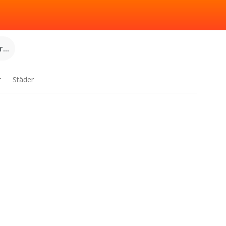
...
r
Städer