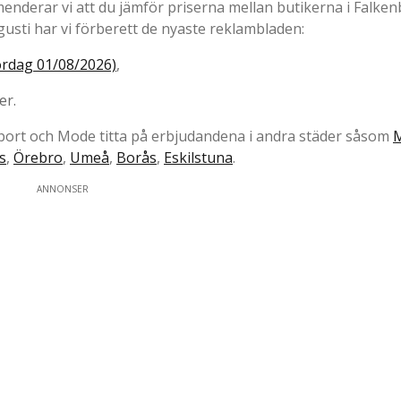
enderar vi att du jämför priserna mellan butikerna i Falken
usti har vi förberett de nyaste reklambladen:
ördag 01/08/2026)
,
er.
 Sport och Mode titta på erbjudandena i andra städer såsom
s
,
Örebro
,
Umeå
,
Borås
,
Eskilstuna
.
ANNONSER