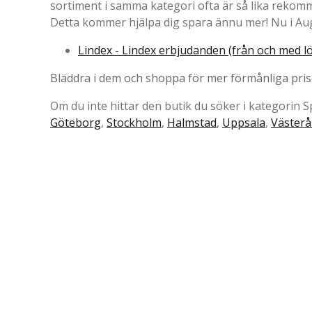
sortiment i samma kategori ofta är så lika rekomm
Detta kommer hjälpa dig spara ännu mer! Nu i Aug
Lindex - Lindex erbjudanden (från och med l
Bläddra i dem och shoppa för mer förmånliga pris
Om du inte hittar den butik du söker i kategorin
Göteborg
,
Stockholm
,
Halmstad
,
Uppsala
,
Västerå