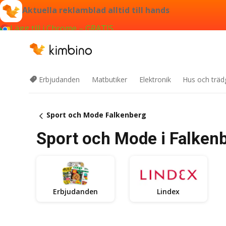
Aktuella reklamblad alltid till hands
Lägg till i Chrome – GRATIS
Erbjudanden
Matbutiker
Elektronik
Hus och träd
Sport och Mode Falkenberg
Sport och Mode i Falken
Erbjudanden
Lindex