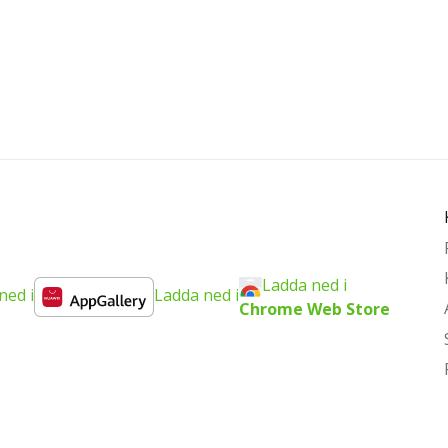
Ladda ned i
ned i
Ladda ned i
Chrome Web Store