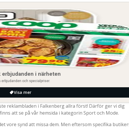
 erbjudanden i närheten
 erbjudanden och specialpriser.
Visa mer
naste reklambladen i Falkenberg allra först! Därför ger vi dig
inns att se på vår hemsida i kategorin Sport och Mode.
det vore synd att missa dem. Men eftersom specifika butiker