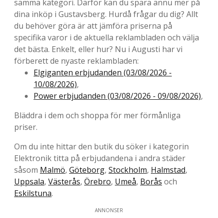
samma kategori. Därför kan du spara ännu mer på
dina inköp i Gustavsberg. Hurdå frågar du dig? Allt
du behöver göra är att jämföra priserna på
specifika varor i de aktuella reklambladen och välja
det bästa. Enkelt, eller hur? Nu i Augusti har vi
förberett de nyaste reklambladen:
Elgiganten erbjudanden (03/08/2026 -
10/08/2026)
,
Power erbjudanden (03/08/2026 - 09/08/2026)
,
Bläddra i dem och shoppa för mer förmånliga
priser.
Om du inte hittar den butik du söker i kategorin
Elektronik titta på erbjudandena i andra städer
såsom
Malmö
,
Göteborg
,
Stockholm
,
Halmstad
,
Uppsala
,
Västerås
,
Örebro
,
Umeå
,
Borås
och
Eskilstuna
.
ANNONSER