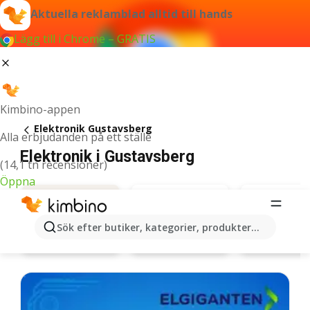
Aktuella reklamblad alltid till hands
Lägg till i Chrome – GRATIS
Kimbino-appen
Elektronik Gustavsberg
Alla erbjudanden på ett ställe
Elektronik i Gustavsberg
(14,1 tn recensioner)
Öppna
Sök efter butiker, kategorier, produkter...
Elgiganten
Elon
Erbjudanden