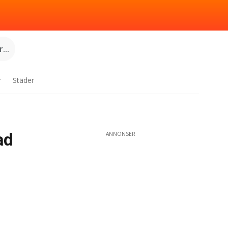
...
r
Städer
ad
ANNONSER