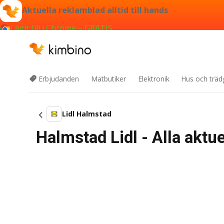
Aktuella reklamblad alltid till hands
Lägg till i Chrome – GRATIS
Erbjudanden
Matbutiker
Elektronik
Hus och träd
Lidl Halmstad
Halmstad Lidl - Alla akt