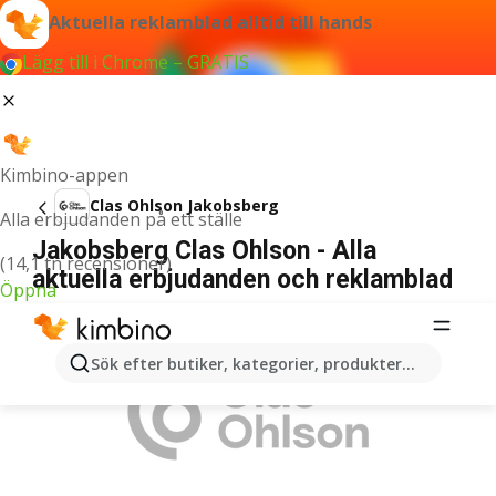
Aktuella reklamblad alltid till hands
Lägg till i Chrome – GRATIS
Kimbino-appen
Clas Ohlson Jakobsberg
Alla erbjudanden på ett ställe
Jakobsberg Clas Ohlson - Alla
(14,1 tn recensioner)
aktuella erbjudanden och reklamblad
Öppna
ANNONSER
Sök efter butiker, kategorier, produkter...