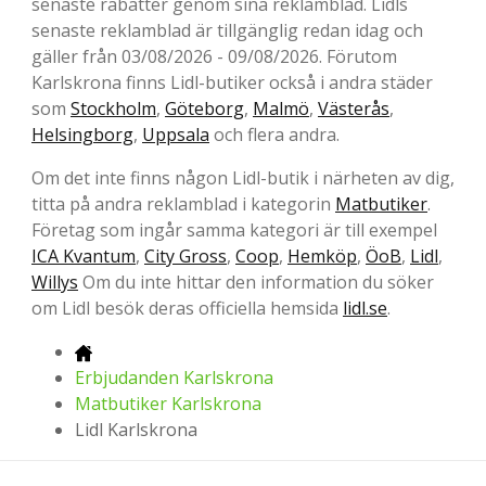
senaste rabatter genom sina reklamblad. Lidls
senaste reklamblad är tillgänglig redan idag och
gäller från 03/08/2026 - 09/08/2026. Förutom
Karlskrona finns Lidl-butiker också i andra städer
som
Stockholm
,
Göteborg
,
Malmö
,
Västerås
,
Helsingborg
,
Uppsala
och flera andra.
Om det inte finns någon Lidl-butik i närheten av dig,
titta på andra reklamblad i kategorin
Matbutiker
.
Företag som ingår samma kategori är till exempel
ICA Kvantum
,
City Gross
,
Coop
,
Hemköp
,
ÖoB
,
Lidl
,
Willys
Om du inte hittar den information du söker
om Lidl besök deras officiella hemsida
lidl.se
.
Erbjudanden Karlskrona
Matbutiker Karlskrona
Lidl Karlskrona