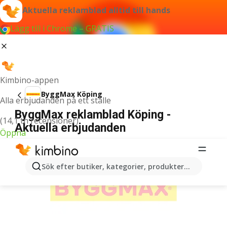
Aktuella reklamblad alltid till hands
Lägg till i Chrome – GRATIS
Kimbino-appen
ByggMax Köping
Alla erbjudanden på ett ställe
ByggMax reklamblad Köping -
(14,1 tn recensioner)
Aktuella erbjudanden
Öppna
ANNONSER
Sök efter butiker, kategorier, produkter...