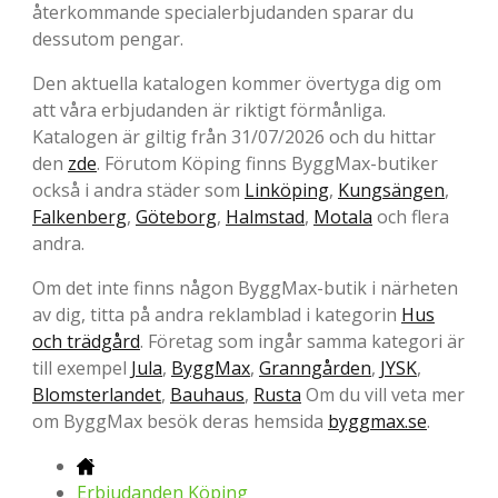
återkommande specialerbjudanden sparar du
dessutom pengar.
Den aktuella katalogen kommer övertyga dig om
att våra erbjudanden är riktigt förmånliga.
Katalogen är giltig från 31/07/2026 och du hittar
den
zde
. Förutom Köping finns ByggMax-butiker
också i andra städer som
Linköping
,
Kungsängen
,
Falkenberg
,
Göteborg
,
Halmstad
,
Motala
och flera
andra.
Om det inte finns någon ByggMax-butik i närheten
av dig, titta på andra reklamblad i kategorin
Hus
och trädgård
. Företag som ingår samma kategori är
till exempel
Jula
,
ByggMax
,
Granngården
,
JYSK
,
Blomsterlandet
,
Bauhaus
,
Rusta
Om du vill veta mer
om ByggMax besök deras hemsida
byggmax.se
.
Erbjudanden Köping